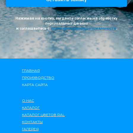
Нажимая на кнопку, вы даете согласие на обработку
персональных данных
и соглашаетесь c
политикой конфиденциальности
.
ГЛАВНАЯ
ПРОИЗВОДСТ
ВО
КАРТА САЙТА
О НАС
КАТАЛОГ
КАТАЛОГ ЦВЕТОВ RAL
КОНТАКТЫ
ГАЛЕРЕЯ