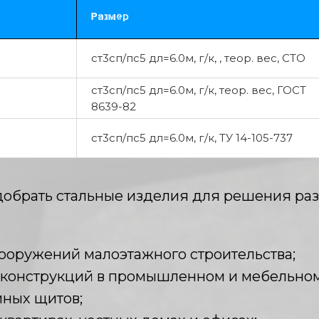
Размер
ст3сп/пс5 дл=6.0м, г/к, , теор. вес, СТО
ст3сп/пс5 дл=6.0м, г/к, теор. вес, ГОСТ
8639-82
ст3сп/пс5 дл=6.0м, г/к, ТУ 14-105-737
добрать стальные изделия для решения раз
ооружений малоэтажного строительства;
 конструкций в промышленном и мебельном
мных щитов;