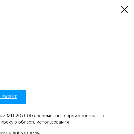
 РАСЧЁТ
ки МП-20х1100 современного производства, на
ирокую область использования:
омышленных цехах;