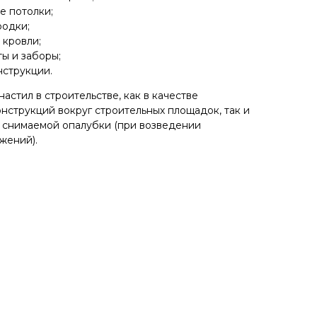
е потолки;
одки;
 кровли;
ы и заборы;
нструкции.
стил в строительстве, как в качестве
струкций вокруг строительных площадок, так и
е снимаемой опалубки (при возведении
жений).